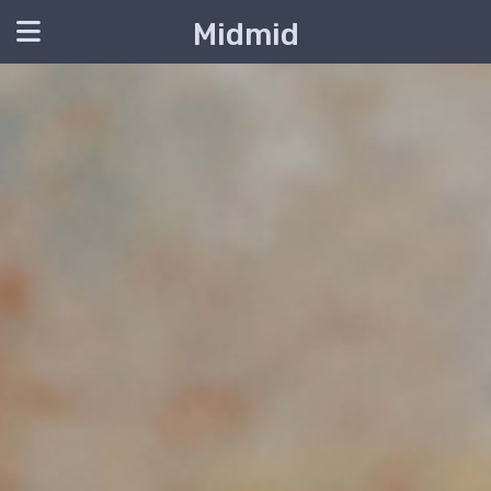
Midmid